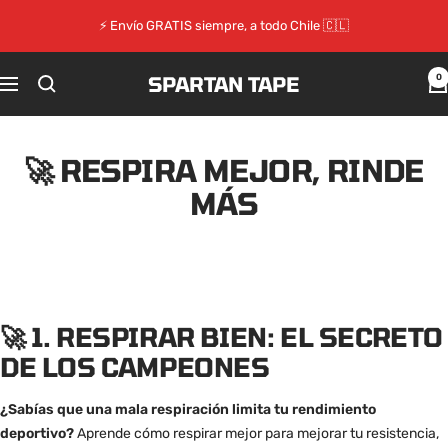
Saltar
⚡ Envío GRATIS siempre, a todo Chile 🇨🇱
al
contenido
SPARTAN TAPE
0
Navigación
🚀 RESPIRA MEJOR, RINDE
MÁS
🚀
1. RESPIRAR BIEN: EL SECRETO
DE LOS CAMPEONES
¿Sabías que una mala respiración limita tu rendimiento
deportivo?
Aprende cómo respirar mejor para mejorar tu resistencia,