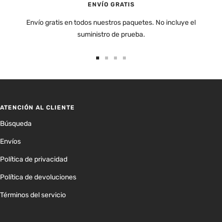
ENVÍO GRATIS
Envío gratis en todos nuestros paquetes. No incluye el
suministro de prueba.
Ir
Ir
Ir
Ir
a
a
a
a
la
la
la
la
diapositiva
diapositiva
diapositiva
diapositiva
ATENCIÓN AL CLIENTE
1
2
3
4
Búsqueda
Envíos
Política de privacidad
Política de devoluciones
Términos del servicio